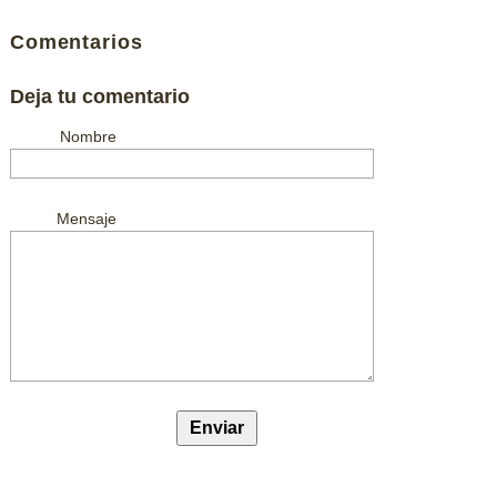
Comentarios
Deja tu comentario
Nombre
Mensaje