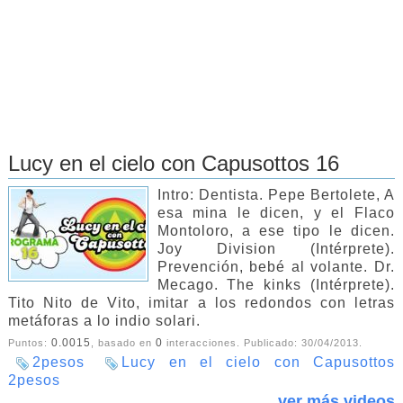
Lucy en el cielo con Capusottos 16
Intro: Dentista. Pepe Bertolete, A
esa mina le dicen, y el Flaco
Montoloro, a ese tipo le dicen.
Joy Division (Intérprete).
Prevención, bebé al volante. Dr.
Mecago. The kinks (Intérprete).
Tito Nito de Vito, imitar a los redondos con letras
metáforas a lo indio solari.
0.0015
0
Puntos:
, basado en
interacciones. Publicado:
30/04/2013
.
2pesos
Lucy en el cielo con Capusottos
2pesos
ver más videos