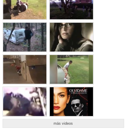
más videos