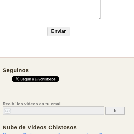
Seguinos
Recibí los videos en tu email
Nube de
Videos Chistosos