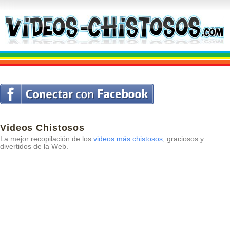
Videos Chistosos
La mejor recopilación de los
videos más chistosos
, graciosos y
divertidos de la Web.