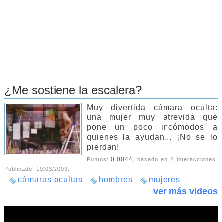
¿Me sostiene la escalera?
Muy divertida cámara oculta:
una mujer muy atrevida que
pone un poco incómodos a
quienes la ayudan... ¡No se lo
pierdan!
0.0044
2
Puntos:
, basado en
interacciones.
Publicado:
19/03/2009
.
cámaras ocultas
hombres
mujeres
ver más videos