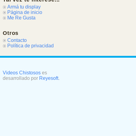
Armá tu display
Página de inicio
Me Re Gusta
Otros
Contacto
Política de privacidad
Videos Chistosos
es
desarrollado por
Reyesoft
.