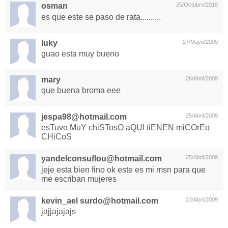
osman
25/Octubre/2010
es que este se paso de rata..........
luky
27/Mayo/2009
guao esta muy bueno
mary
26/Abril/2009
que buena broma eee
jespa98@hotmail.com
25/Abril/2009
esTuvo MuY chiSTosO aQUI tiENEN miCOrEo
CHiCoS
yandelconsuflou@hotmail.com
25/Abril/2009
jeje esta bien fino ok este es mi msn para que
me escriban mujeres
kevin_ael
surdo@hotmail.com
23/Abril/2009
jajjajajajs