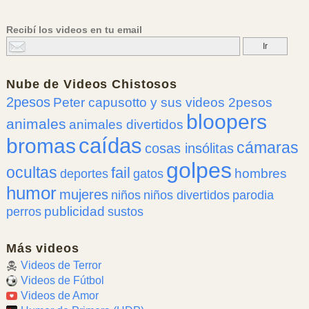
Recibí los videos en tu email
Nube de
Videos Chistosos
2pesos
Peter capusotto y sus videos 2pesos
bloopers
animales
animales divertidos
caídas
bromas
cámaras
cosas insólitas
golpes
ocultas
fail
hombres
deportes
gatos
humor
mujeres
niños
niños divertidos
parodia
publicidad
perros
sustos
Más videos
Videos de Terror
Videos de Fútbol
Videos de Amor