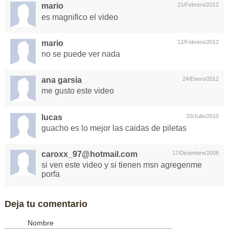
mario
21/Febrero/2012
es magnifico el video
mario
12/Febrero/2012
no se puede ver nada
ana garsia
24/Enero/2012
me gusto este video
lucas
20/Julio/2010
guacho es lo mejor las caidas de piletas
caroxx_97@hotmail.com
17/Diciembre/2008
si ven este video y si tienen msn agregenme
porfa
Deja tu comentario
Nombre