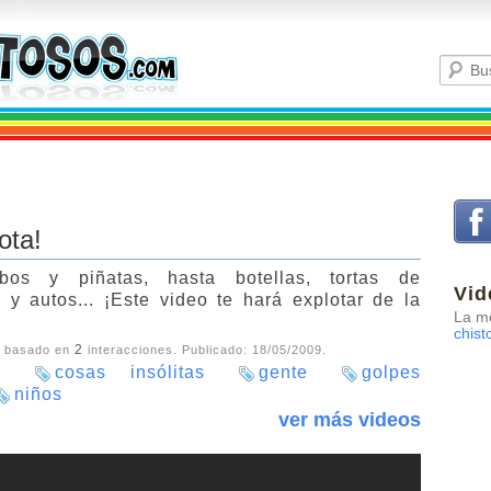
ota!
bos y piñatas, hasta botellas, tortas de
Vid
y autos... ¡Este video te hará explotar de la
La me
chist
2
, basado en
interacciones. Publicado:
18/05/2009
.
s
cosas insólitas
gente
golpes
niños
ver más videos