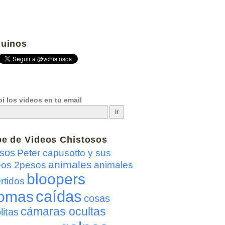
uinos
í los videos en tu email
be de
Videos Chistosos
sos
Peter capusotto y sus
animales
eos 2pesos
animales
bloopers
rtidos
caídas
omas
cosas
cámaras ocultas
litas