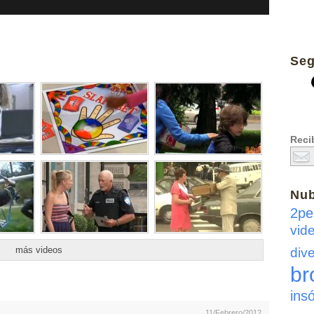
Seg
Recib
Nu
2pe
vid
más videos
dive
br
insó
11/Febrero/2012