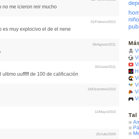
dep
 no me icieron reir mucho
hom
niño
01/Febrero/2012
pub
 es muy explocivo el de el nene
Más
06/Agosto/2011
V
o
V
V
04/Junio/2011
H
ultimo uufffff de 100 de calificación
V
V
19/Diciembre/2010
V
V
11/Mayo/2010
Tal
Ar
Pá
Me
26/Julio/2009