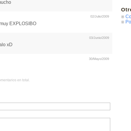
mucho
Otr
Co
02/Julio/2009
Po
es muy EXPLOSIBO
03/Junio/2009
galo xD
30/Mayo/2009
mentarios en total.