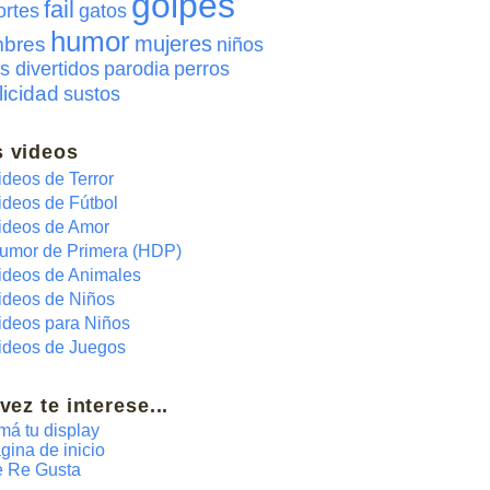
golpes
fail
ortes
gatos
humor
mujeres
bres
niños
s divertidos
parodia
perros
licidad
sustos
 videos
ideos de Terror
ideos de Fútbol
ideos de Amor
umor de Primera (HDP)
ideos de Animales
ideos de Niños
ideos para Niños
ideos de Juegos
 vez te interese...
má tu display
gina de inicio
 Re Gusta