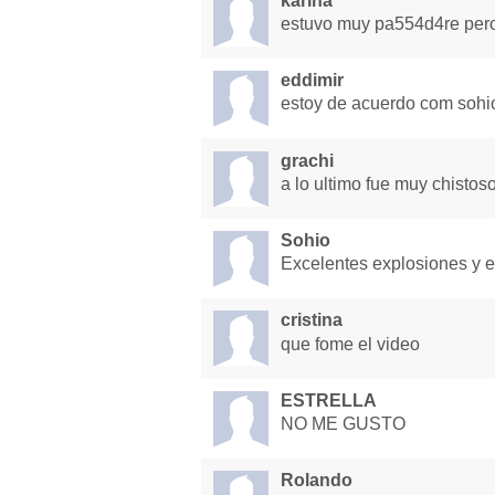
karina
estuvo muy pa554d4re pero
eddimir
estoy de acuerdo com sohio
grachi
a lo ultimo fue muy chistos
Sohio
Excelentes explosiones y el 
cristina
que fome el video
ESTRELLA
NO ME GUSTO
Rolando