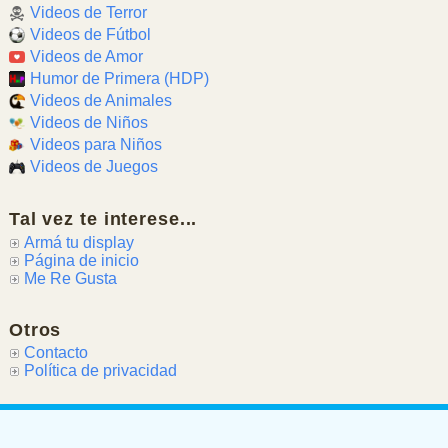
Videos de Terror
Videos de Fútbol
Videos de Amor
Humor de Primera (HDP)
Videos de Animales
Videos de Niños
Videos para Niños
Videos de Juegos
Tal vez te interese...
Armá tu display
Página de inicio
Me Re Gusta
Otros
Contacto
Política de privacidad