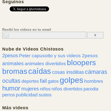
Seguinos
Recibí los videos en tu email
Nube de
Videos Chistosos
2pesos
Peter capusotto y sus videos 2pesos
bloopers
animales
animales divertidos
caídas
bromas
cámaras
cosas insólitas
golpes
ocultas
fail
hombres
deportes
gatos
humor
mujeres
niños
niños divertidos
parodia
publicidad
perros
sustos
Más videos