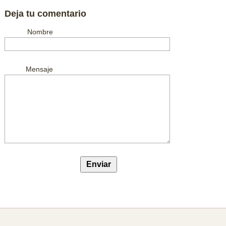
Deja tu comentario
Nombre
Mensaje