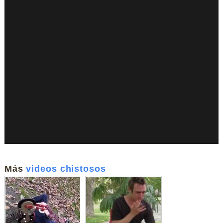
Más
videos chistosos