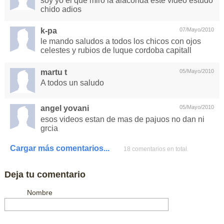
soy yo el que miro la alaconda este video estudo
chido adios
k-pa
07/Mayo/2010
le mando saludos a todos los chicos con ojos
celestes y rubios de luque cordoba capitall
martu t
05/Mayo/2010
A todos un saludo
angel yovani
05/Mayo/2010
esos videos estan de mas de pajuos no dan ni
grcia
Cargar más comentarios...
18 comentarios en total.
Deja tu comentario
Nombre