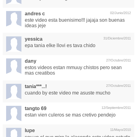
andres c
02/Junio/2012
este video esta buenisimo!!! jajaja son buenas
ideas jeje
yessica
31/Diciembre/2011
epa tania elke llovi es tava chido
dany
27/Octubre/2011
estos videos estan mmuuy chistos pero sean
mas creatibos
tania***...!
27/Octubre/2011
cuando by este video me asuste mucho
tangto 69
12/Septiembre/2011
estan vien culeros se mas cretivo pendejo
lupe
11/Mayo/2010