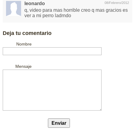
leonardo
08/Febrero/2012
q, video para mas horrible creo q mas gracios es
ver a mi perro ladrndo
Deja tu comentario
Nombre
Mensaje