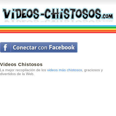
Videos Chistosos
La mejor recopilación de los
videos más chistosos
, graciosos y
divertidos de la Web.