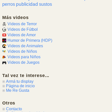
publicidad
perros
sustos
Más videos
Videos de Terror
Videos de Fútbol
Videos de Amor
Humor de Primera (HDP)
Videos de Animales
Videos de Niños
Videos para Niños
Videos de Juegos
Tal vez te interese...
Armá tu display
Página de inicio
Me Re Gusta
Otros
Contacto