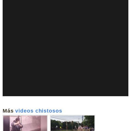
Más
videos chistosos