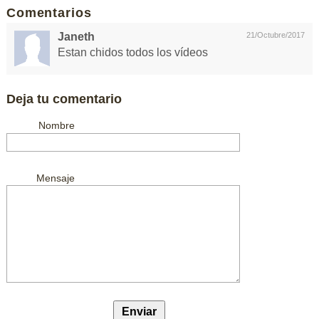
Comentarios
Janeth
21/Octubre/2017
Estan chidos todos los vídeos
Deja tu comentario
Nombre
Mensaje