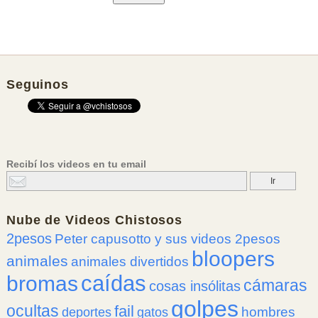
Seguinos
Recibí los videos en tu email
Nube de
Videos Chistosos
2pesos
Peter capusotto y sus videos 2pesos
bloopers
animales
animales divertidos
caídas
bromas
cámaras
cosas insólitas
golpes
ocultas
fail
hombres
deportes
gatos