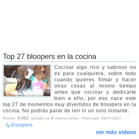
Top 27 bloopers en la cocina
Cocinar algo rico y sabroso no
es para cualquiera, sobre todo
cuando quieres filmar y hacer
otras cosas al mismo tiempo
antes que cocinar y dedicarte
bien a ello, por eso nace este
top 27 de momentos muy divertidos de bloopers en la
cocina. No podrás parar de reir ni un solo instante.
0.002
0
Puntos:
, basado en
interacciones. Publicado:
09/07/2017
.
bloopers
ver más videos