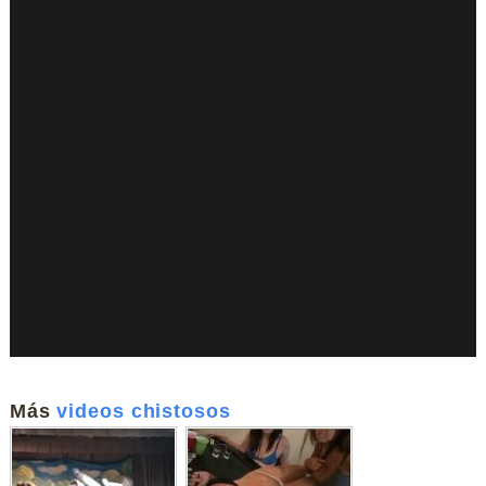
Más
videos chistosos