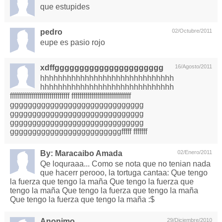
que estupides
pedro
02/Octubre/2011
eupe es pasio rojo
xdffgggggggggggggggggggggg
16/Agosto/2011
hhhhhhhhhhhhhhhhhhhhhhhhhhhhhh
hhhhhhhhhhhhhhhhhhhhhhhhhhhhhh
ffffffffffffffffffffffffffffff ffffffffffffffffffffffffffffff
gggggggggggggggggggggggggggggg
gggggggggggggggggggggggggggggg
gggggggggggggggggggggggggggggg
gggggggggggggggggggggggggfffff fffffff
By: Maracaibo Amada
02/Enero/2011
Qe loquraaa... Como se nota que no tenian nada
que hacerr perooo, la tortuga cantaa: Que tengo
la fuerza que tengo la maña Que tengo la fuerza que
tengo la maña Que tengo la fuerza que tengo la maña
Que tengo la fuerza que tengo la maña :$
Anonimo
29/Diciembre/2010