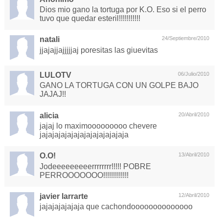
Dios mio gano la tortuga por K.O. Eso si el perro
tuvo que quedar esteril!!!!!!!!!!!
natali
24/Septiembre/2010
jjajajjajjjjjaj poresitas las giuevitas
LULOTV
06/Julio/2010
GANO LA TORTUGA CON UN GOLPE BAJO
JAJAJ!!
alicia
20/Abril/2010
jajaj lo maximooooooooo chevere
jajajajajajajajajajajajajaja
O.O!
13/Abril/2010
Jodeeeeeeeeerrrrrrrr!!!!! POBRE
PERROOOOOOO!!!!!!!!!!!!!
javier larrarte
12/Abril/2010
jajajajajajaja que cachondoooooooooooooo