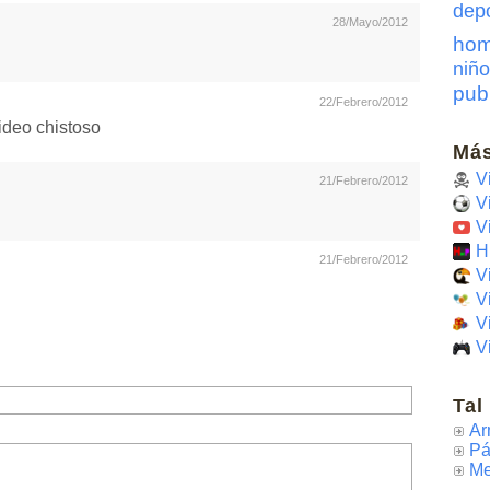
dep
28/Mayo/2012
hom
niño
pub
22/Febrero/2012
ideo chistoso
Más
V
21/Febrero/2012
V
V
H
21/Febrero/2012
V
V
V
V
Tal
Ar
Pá
Me