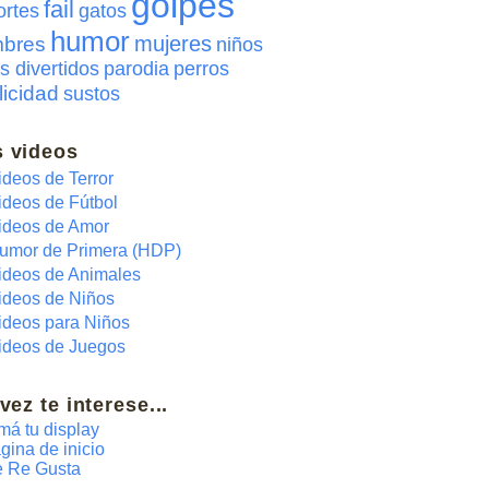
golpes
fail
ortes
gatos
humor
mujeres
bres
niños
s divertidos
parodia
perros
licidad
sustos
 videos
ideos de Terror
ideos de Fútbol
ideos de Amor
umor de Primera (HDP)
ideos de Animales
ideos de Niños
ideos para Niños
ideos de Juegos
 vez te interese...
má tu display
gina de inicio
 Re Gusta