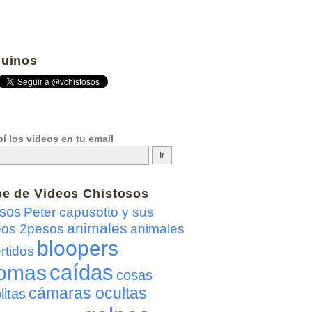
uinos
í los videos en tu email
be de
Videos Chistosos
sos
Peter capusotto y sus
animales
eos 2pesos
animales
bloopers
rtidos
caídas
omas
cosas
cámaras ocultas
litas