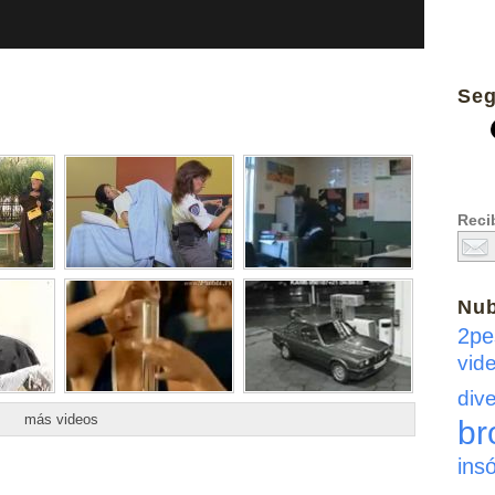
Seg
Recib
Nu
2pe
vid
dive
más videos
br
insó