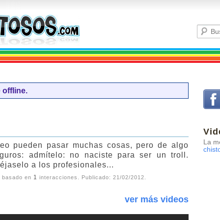
offline.
Vid
La me
deo pueden pasar muchas cosas, pero de algo
chist
uros: admítelo: no naciste para ser un troll.
jaselo a los profesionales...
1
, basado en
interacciones. Publicado:
21/02/2012
.
ver más videos