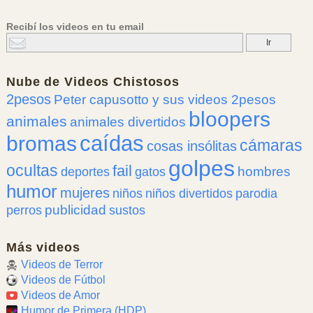
Recibí los videos en tu email
Nube de
Videos Chistosos
2pesos
Peter capusotto y sus videos 2pesos
bloopers
animales
animales divertidos
caídas
bromas
cámaras
cosas insólitas
golpes
ocultas
fail
hombres
deportes
gatos
humor
mujeres
niños
niños divertidos
parodia
publicidad
perros
sustos
Más videos
Videos de Terror
Videos de Fútbol
Videos de Amor
Humor de Primera (HDP)