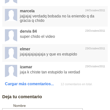
marcela
24/Octubre/2011
jajjajaj verdadq bobada no la eniendo q da
gracia q chido
dervis 84
23/Octubre/2011
super chido el video
elmer
23/Octubre/2011
jajajajajajajaja y que es estupido
izamar
23/Octubre/2011
jaja k chiste tan estupido la verdad
Cargar más comentarios...
12 comentarios en total.
Deja tu comentario
Nombre