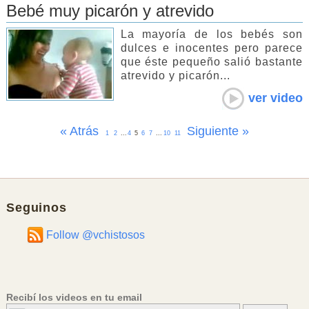
Bebé muy picarón y atrevido
La mayoría de los bebés son
dulces e inocentes pero parece
que éste pequeño salió bastante
atrevido y picarón...
ver video
« Atrás
Siguiente »
1
2
...
4
5
6
7
...
10
11
Seguinos
Follow @vchistosos
Recibí los videos en tu email