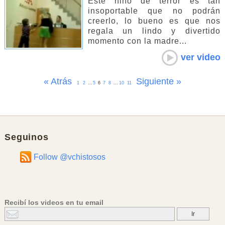
Este niño de terror es tan
insoportable que no podrán
creerlo, lo bueno es que nos
regala un lindo y divertido
momento con la madre...
ver video
« Atrás
Siguiente »
1
2
...
5
6
7
8
...
10
11
Seguinos
Follow @vchistosos
Recibí los videos en tu email