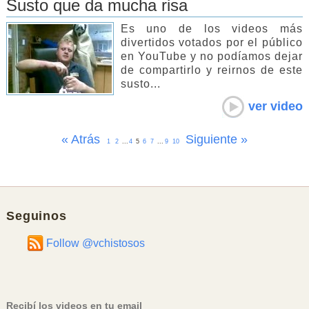
Susto que da mucha risa
Es uno de los videos más
divertidos votados por el público
en YouTube y no podíamos dejar
de compartirlo y reirnos de este
susto...
ver video
« Atrás
Siguiente »
1
2
...
4
5
6
7
...
9
10
Seguinos
Follow @vchistosos
Recibí los videos en tu email