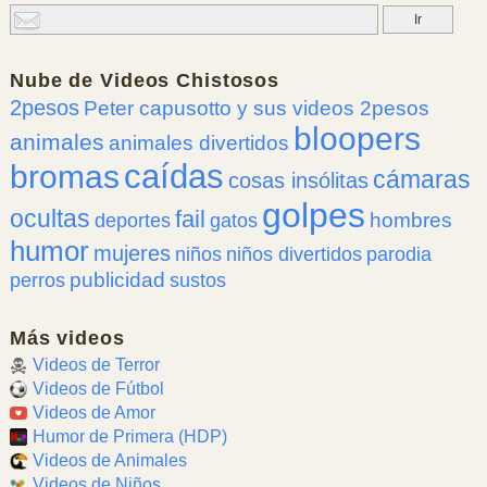
Nube de
Videos Chistosos
2pesos
Peter capusotto y sus videos 2pesos
bloopers
animales
animales divertidos
caídas
bromas
cámaras
cosas insólitas
golpes
ocultas
fail
hombres
deportes
gatos
humor
mujeres
niños
niños divertidos
parodia
publicidad
perros
sustos
Más videos
Videos de Terror
Videos de Fútbol
Videos de Amor
Humor de Primera (HDP)
Videos de Animales
Videos de Niños