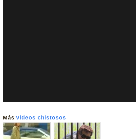
Más
videos chistosos