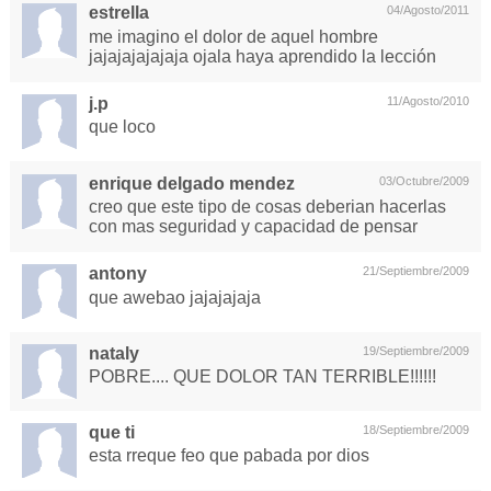
estrella
04/Agosto/2011
me imagino el dolor de aquel hombre
jajajajajajaja ojala haya aprendido la lección
j.p
11/Agosto/2010
que loco
enrique delgado mendez
03/Octubre/2009
creo que este tipo de cosas deberian hacerlas
con mas seguridad y capacidad de pensar
antony
21/Septiembre/2009
que awebao jajajajaja
nataly
19/Septiembre/2009
POBRE.... QUE DOLOR TAN TERRIBLE!!!!!!
que ti
18/Septiembre/2009
esta rreque feo que pabada por dios