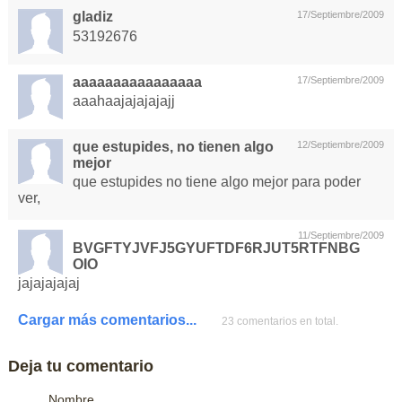
gladiz
17/Septiembre/2009
53192676
aaaaaaaaaaaaaaaa
17/Septiembre/2009
aaahaajajajajajj
que estupides, no tienen algo
12/Septiembre/2009
mejor
que estupides no tiene algo mejor para poder
ver,
11/Septiembre/2009
BVGFTYJVFJ5GYUFTDF6RJUT5RTFNBG
OIO
jajajajajaj
Cargar más comentarios...
23 comentarios en total.
Deja tu comentario
Nombre