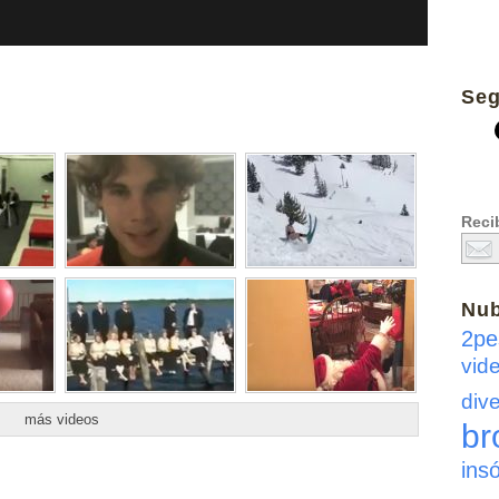
Seg
Recib
Nu
2pe
vid
dive
más videos
br
insó