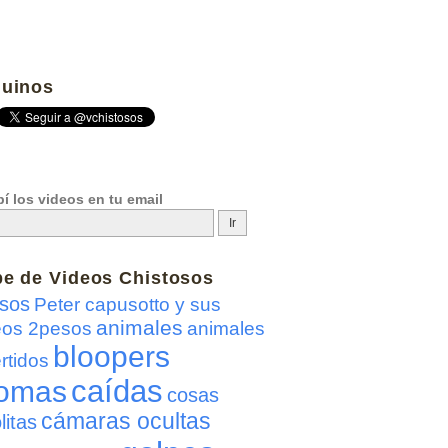
uinos
í los videos en tu email
be de
Videos Chistosos
sos
Peter capusotto y sus
animales
eos 2pesos
animales
bloopers
rtidos
caídas
omas
cosas
cámaras ocultas
litas