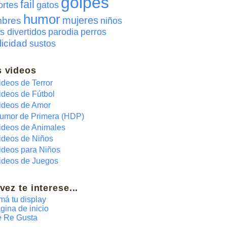
golpes
fail
ortes
gatos
humor
mujeres
bres
niños
s divertidos
parodia
perros
licidad
sustos
 videos
ideos de Terror
ideos de Fútbol
ideos de Amor
umor de Primera (HDP)
ideos de Animales
ideos de Niños
ideos para Niños
ideos de Juegos
 vez te interese...
má tu display
gina de inicio
 Re Gusta