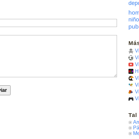
dep
hom
niño
pub
Más
V
V
V
H
V
V
V
V
Tal
Ar
Pá
Me