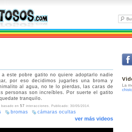
a este pobre gatito no quiere adoptarlo nadie
Vid
gar, por eso decidimos jugarles una broma y
La me
nimalito al agua, no te lo pierdas, las caras de
chist
s personas son increíbles. Por suerte el gatito
quedate tranquilo.
57
, basado en
interacciones. Publicado:
30/05/2014
.
s
bromas
cámaras ocultas
ver más videos