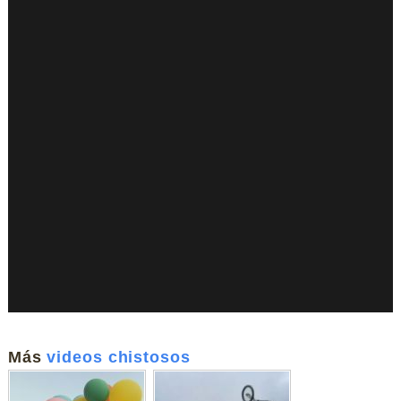
Más
videos chistosos