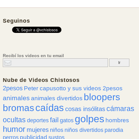
Seguinos
Recibí los videos en tu email
Nube de
Videos Chistosos
2pesos
Peter capusotto y sus videos 2pesos
bloopers
animales
animales divertidos
caídas
bromas
cámaras
cosas insólitas
golpes
ocultas
fail
hombres
deportes
gatos
humor
mujeres
niños
niños divertidos
parodia
publicidad
perros
sustos