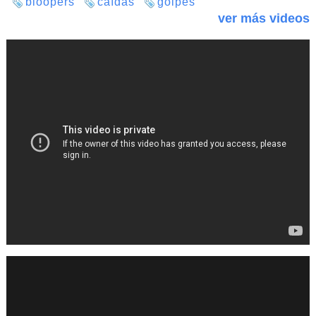
bloopers
caídas
golpes
ver más videos