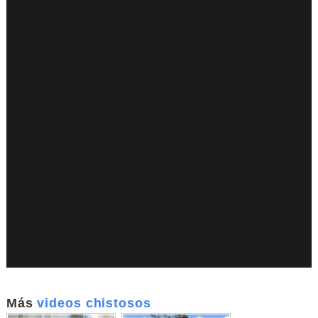
Más
videos chistosos