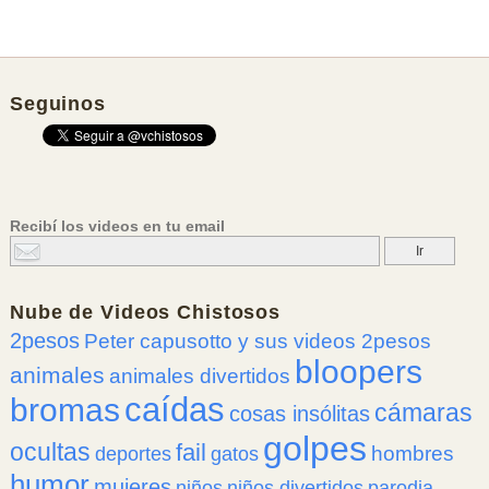
Seguinos
Recibí los videos en tu email
Nube de
Videos Chistosos
2pesos
Peter capusotto y sus videos 2pesos
bloopers
animales
animales divertidos
caídas
bromas
cámaras
cosas insólitas
golpes
ocultas
fail
hombres
deportes
gatos
humor
mujeres
niños
niños divertidos
parodia