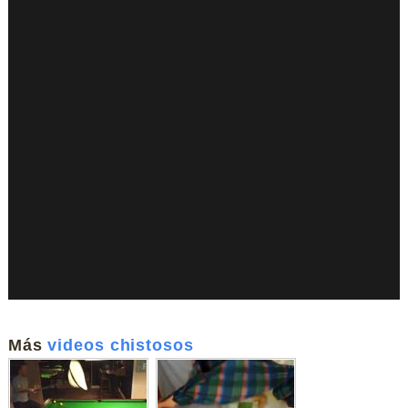
Más
videos chistosos