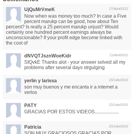
UjQuMrVmeK
27/Abril/2012
Now when was money too much? In case a Five
percent marukp can be good, how about Ten
percent? Is really a 25 percent marukp unjust? Would
certainly one hundred percent earnings always be
unconscionable? If your profit edge become linked with
the cost of
dNVQTJsznWoeKidr
21/Abril/2011
StQvkE Thanks alot - your answer solved all my
problems after several days strgulging
yerlin y larissa
23/Julio/2010
son muy buenos y me encanta ir a internet a
verlos
PATY
23/Julio/2010
GRACIAS POR ESTOS VIDEOS....................
Patricia
23/Julio/2010
SON MUY GRACIOSOS GRACIAS POR