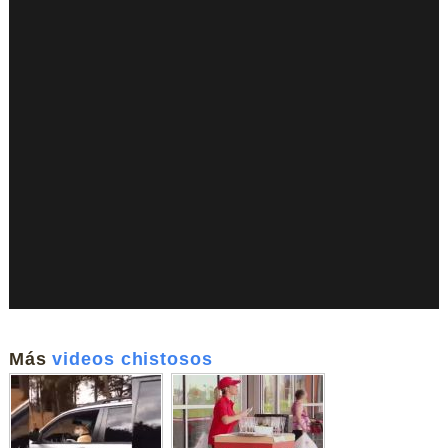
Más
videos chistosos