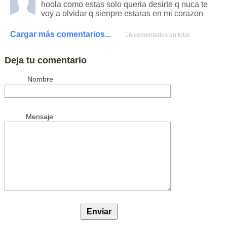
hoola como estas solo queria desirte q nuca te
voy a olvidar q sienpre estaras en mi corazon
Cargar más comentarios...
16 comentarios en total.
Deja tu comentario
Nombre
Mensaje