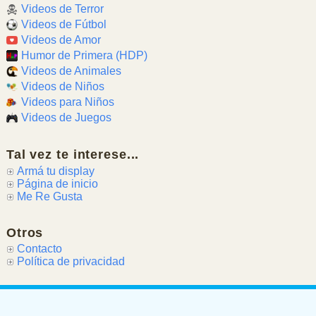
Videos de Terror
Videos de Fútbol
Videos de Amor
Humor de Primera (HDP)
Videos de Animales
Videos de Niños
Videos para Niños
Videos de Juegos
Tal vez te interese...
Armá tu display
Página de inicio
Me Re Gusta
Otros
Contacto
Política de privacidad