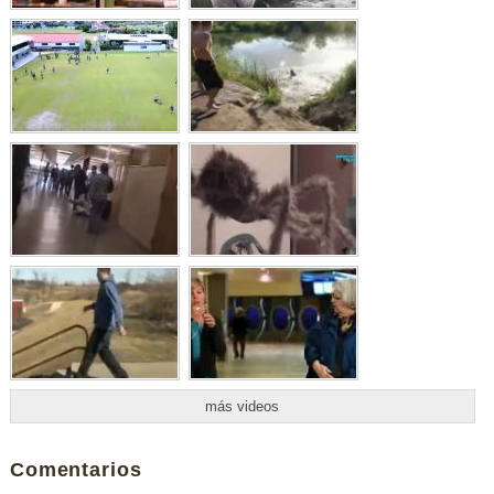
más videos
Comentarios