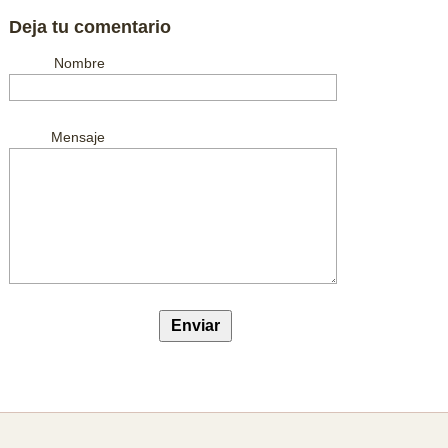
Deja tu comentario
Nombre
Mensaje