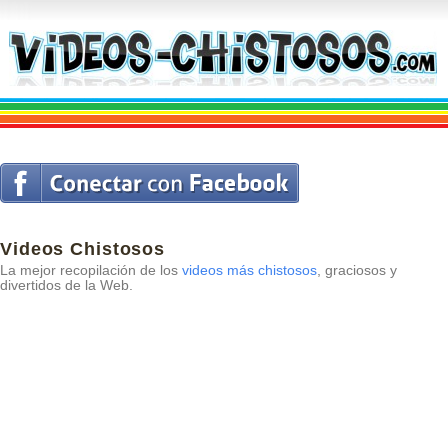
Videos Chistosos
La mejor recopilación de los
videos más chistosos
, graciosos y
divertidos de la Web.