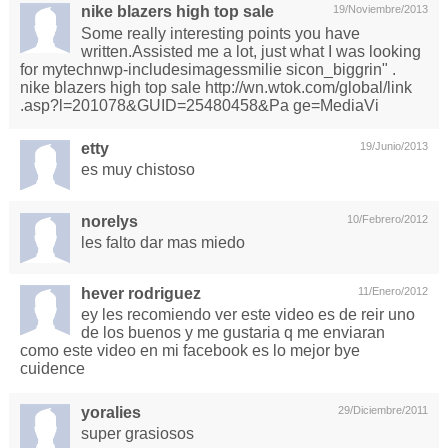
nike blazers high top sale
19/Noviembre/2013
Some really interesting points you have
written.Assisted me a lot, just what I was looking
for mytechnwp-includesimagessmilie sicon_biggrin" .
nike blazers high top sale http://wn.wtok.com/global/link
.asp?l=201078&GUID=25480458&Pa ge=MediaVi
etty
19/Junio/2013
es muy chistoso
norelys
10/Febrero/2012
les falto dar mas miedo
hever rodriguez
11/Enero/2012
ey les recomiendo ver este video es de reir uno
de los buenos y me gustaria q me enviaran
como este video en mi facebook es lo mejor bye
cuidence
yoralies
29/Diciembre/2011
super grasiosos