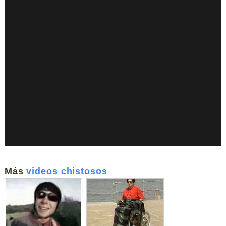
Más
videos chistosos