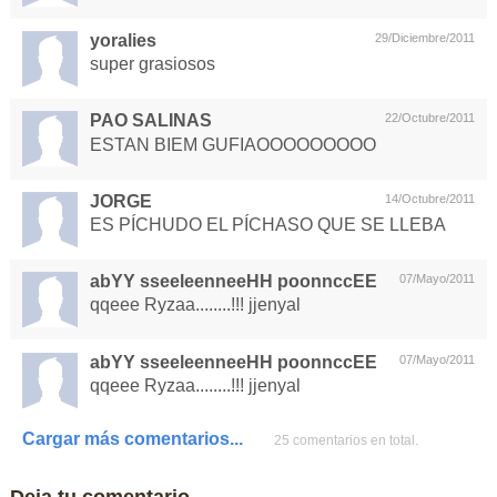
yoralies
29/Diciembre/2011
super grasiosos
PAO SALINAS
22/Octubre/2011
ESTAN BIEM GUFIAOOOOOOOOO
JORGE
14/Octubre/2011
ES PÍCHUDO EL PÍCHASO QUE SE LLEBA
abYY sseeleenneeHH poonnccEE
07/Mayo/2011
qqeee Ryzaa........!!! jjenyal
abYY sseeleenneeHH poonnccEE
07/Mayo/2011
qqeee Ryzaa........!!! jjenyal
Cargar más comentarios...
25 comentarios en total.
Deja tu comentario