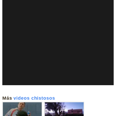
Más
videos chistosos