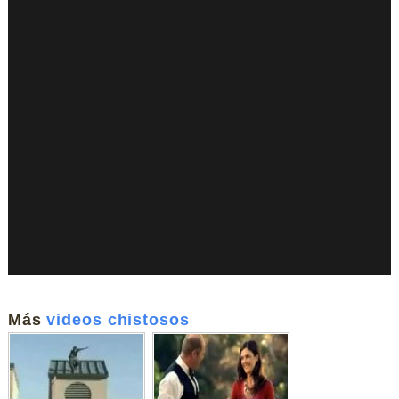
Más
videos chistosos