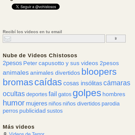
Recibí los videos en tu email
Nube de
Videos Chistosos
2pesos
Peter capusotto y sus videos 2pesos
bloopers
animales
animales divertidos
caídas
bromas
cámaras
cosas insólitas
golpes
ocultas
fail
hombres
deportes
gatos
humor
mujeres
niños
niños divertidos
parodia
publicidad
perros
sustos
Más videos
Videos de Terror