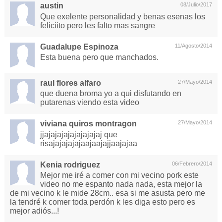
austin
08/Julio/2017
Que exelente personalidad y benas esenas los
feliciito pero les falto mas sangre
Guadalupe Espinoza
11/Agosto/2014
Esta buena pero que manchados.
raul flores alfaro
27/Mayo/2014
que duena broma yo a qui disfutando en
putarenas viendo esta video
viviana quiros montragon
27/Mayo/2014
jjajajajajajajajajaj que
risajajajajajaajaajajjaajajaa
Kenia rodriguez
06/Febrero/2014
Mejor me iré a comer con mi vecino pork este
video no me espanto nada nada, esta mejor la
de mi vecino k le mide 28cm.. esa si me asusta pero me
la tendré k comer toda perdón k les diga esto pero es
mejor adiós...!