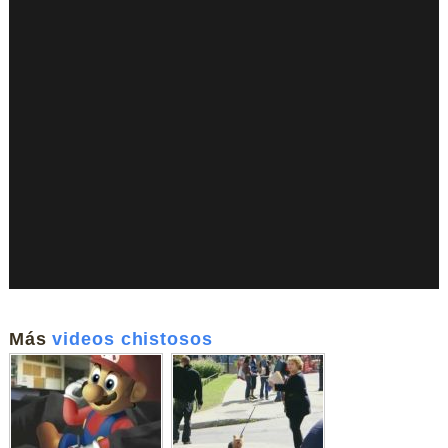
Más
videos chistosos