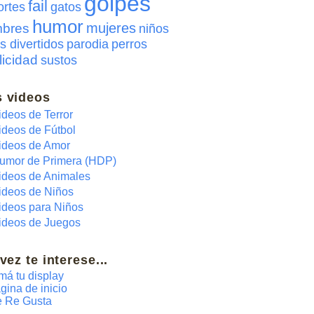
golpes
fail
ortes
gatos
humor
mujeres
bres
niños
s divertidos
parodia
perros
licidad
sustos
 videos
ideos de Terror
ideos de Fútbol
ideos de Amor
umor de Primera (HDP)
ideos de Animales
ideos de Niños
ideos para Niños
ideos de Juegos
 vez te interese...
má tu display
gina de inicio
 Re Gusta