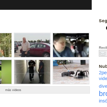
Seg
Recib
Nu
2pe
vid
dive
más videos
br
insó