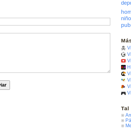
dep
hom
niño
pub
Más
V
V
V
H
V
V
V
V
Tal
Ar
Pá
Me