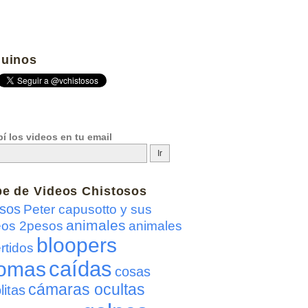
uinos
í los videos en tu email
be de
Videos Chistosos
sos
Peter capusotto y sus
animales
eos 2pesos
animales
bloopers
rtidos
caídas
omas
cosas
cámaras ocultas
litas