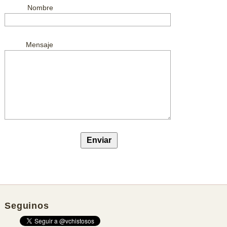
Nombre
Mensaje
Seguinos