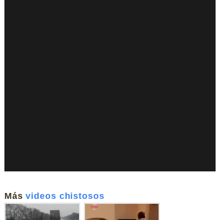
Más
videos chistosos