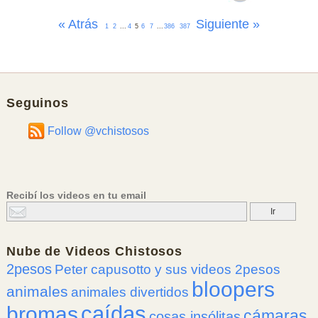
« Atrás
Siguiente »
1
2
...
4
5
6
7
...
386
387
Seguinos
Follow @vchistosos
Recibí los videos en tu email
Nube de
Videos Chistosos
2pesos
Peter capusotto y sus videos 2pesos
bloopers
animales
animales divertidos
caídas
bromas
cámaras
cosas insólitas