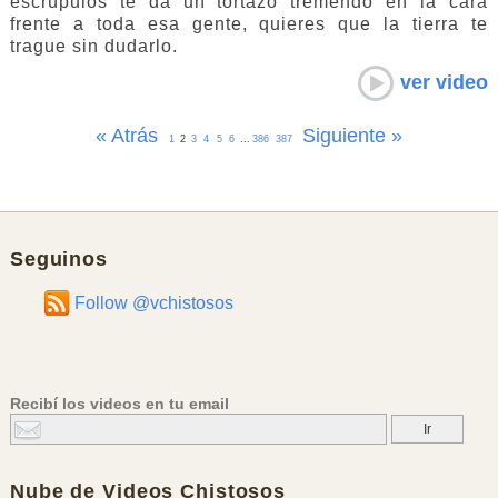
escrúpulos te da un tortazo tremendo en la cara
frente a toda esa gente, quieres que la tierra te
trague sin dudarlo.
ver video
« Atrás
Siguiente »
1
2
3
4
5
6
...
386
387
Seguinos
Follow @vchistosos
Recibí los videos en tu email
Nube de
Videos Chistosos