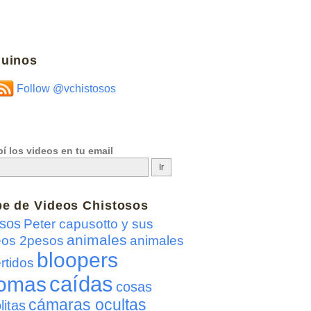
uinos
Follow @vchistosos
í los videos en tu email
be de
Videos Chistosos
sos
Peter capusotto y sus
animales
eos 2pesos
animales
bloopers
rtidos
caídas
omas
cosas
cámaras ocultas
litas