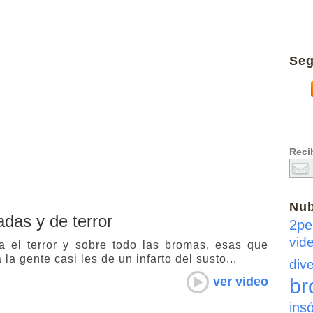
Seg
Recib
Nu
das y de terror
2pe
vid
 el terror y sobre todo las bromas, esas que
la gente casi les de un infarto del susto...
dive
ver video
br
insó