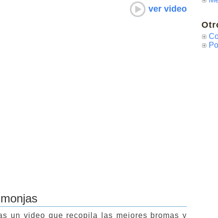
ver video
Otr
Co
Po
 monjas
as un video que recopila las mejores bromas y