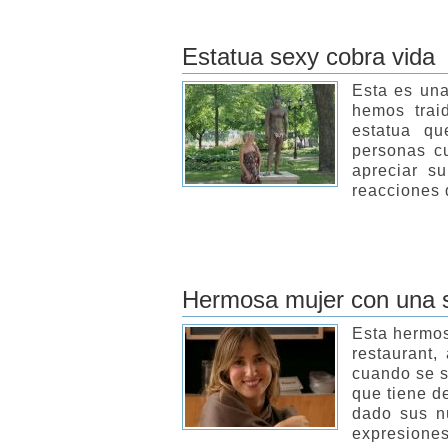
Estatua sexy cobra vida
Esta es una
hemos trai
estatua q
personas cu
apreciar su
reacciones 
Hermosa mujer con una 
Esta hermos
restaurant,
cuando se s
que tiene d
dado sus nú
expresione