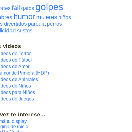
golpes
fail
ortes
gatos
humor
mujeres
bres
niños
s divertidos
parodia
perros
licidad
sustos
 videos
ideos de Terror
ideos de Fútbol
ideos de Amor
umor de Primera (HDP)
ideos de Animales
ideos de Niños
ideos para Niños
ideos de Juegos
 vez te interese...
má tu display
gina de inicio
 Re Gusta