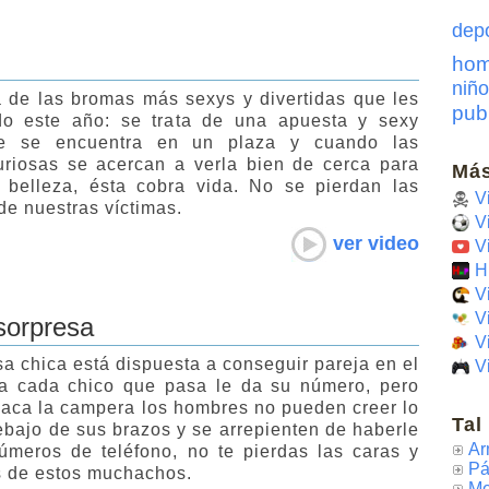
dep
hom
niño
 de las bromas más sexys y divertidas que les
pub
do este año: se trata de una apuesta y sexy
ue se encuentra en un plaza y cuando las
riosas se acercan a verla bien de cerca para
Más
 belleza, ésta cobra vida. No se pierdan las
V
de nuestras víctimas.
V
ver video
V
H
V
V
sorpresa
V
a chica está dispuesta a conseguir pareja en el
V
 a cada chico que pasa le da su número, pero
aca la campera los hombres no pueden creer lo
Tal
ebajo de sus brazos y se arrepienten de haberle
Ar
meros de teléfono, no te pierdas las caras y
Pá
s de estos muchachos.
Me