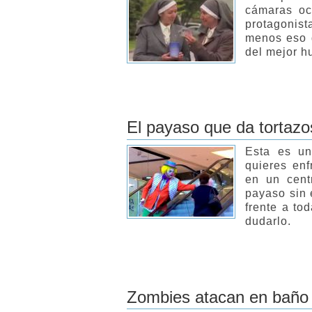
cámaras ocu
protagonist
menos eso d
del mejor h
El payaso que da tortazo
Esta es u
quieres enf
en un cent
payaso sin 
frente a tod
dudarlo.
Zombies atacan en baño 